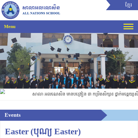
ខ្មែរ
Menu
-
-
-
សាលា អលណេសិន មានបង្រៀន ៣ កម្រិតសិក្សា៖ ថ្នាក់មត្តេយ្យសិក្ស
Events
Easter (បុណ្យ Easter)