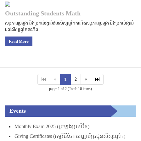
Outstanding Students Math
សម្មភាពប្រឡង និងប្រគល់រង្វាន់ដល់សិស្សពូកែគណិតសម្មភាពប្រឡង និងប្រគល់រង្វាន់
ដល់សិស្សពូកែគណិត
Read More
1
2
page: 1 of 2 (Total: 16 items)
Events
Monthly Exam 2025 (ប្រឡងប្រចាំខែ)
Giving Certificates (កម្មវិធីចែកសញ្ញាប័ត្រជូនសិស្សពូកែ)