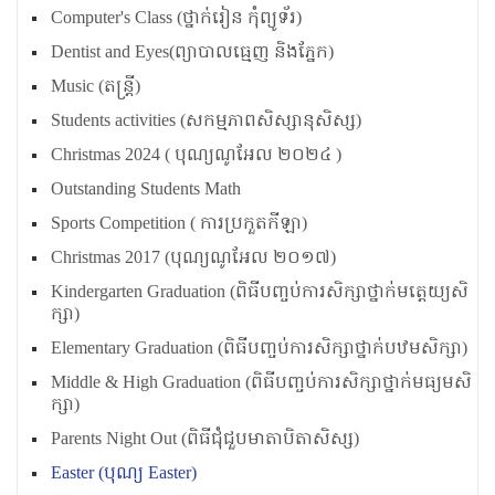
Computer's Class (ថ្នាក់រៀន កុំព្យូទ័រ)
Dentist and Eyes(ព្យាបាលធ្មេញ និងភ្នែក)
Music (តន្ត្រី)
Students activities (សកម្មភាពសិស្សានុសិស្ស)
Christmas 2024 ( បុណ្យណូអែល ២០២៤ )
Outstanding Students Math
Sports Competition ( ការប្រកួតកីឡា)
Christmas 2017 (បុណ្យណូអែល ២០១៧)
Kindergarten Graduation (ពិធីបញ្ចប់ការសិក្សាថ្នាក់មត្តេយ្យសិ
ក្សា)
Elementary Graduation (ពិធីបញ្ចប់ការសិក្សាថ្នាក់បឋមសិក្សា)
Middle & High Graduation (ពិធីបញ្ចប់ការសិក្សាថ្នាក់មធ្យមសិ
ក្សា)
Parents Night Out (ពិធីជុំជួបមាតាបិតាសិស្ស)
Easter (បុណ្យ Easter)