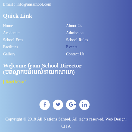
Email : info@ansschool.com
Quick Link
Home
About Us
Academic
Admission​​
School Fees
School Rules
Facilities
Events
Gallery
Contact Us
Welcome from School Director
(មតិស្វាគមន៍របស់នាយកសាលា)
[ Read More ]
Copyright © 2018
All Nations School
. All rights reserved.
Web Design:
CITA