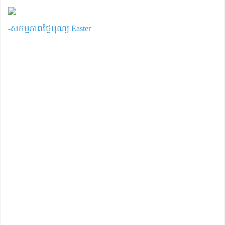
-សកម្មភាពថ្ងៃបុណ្យ Easter