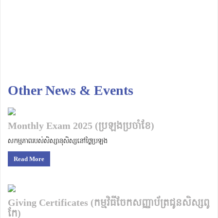
Other News & Events
Monthly Exam 2025 (ប្រឡងប្រចាំខែ)
សកម្មភាពរបស់សិស្សានុសិស្សនៅថ្ងៃប្រឡង
Read More
Giving Certificates (កម្មវិធីចែកសញ្ញាប័ត្រជូនសិស្សពូ
កែ)