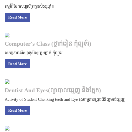
កម្មវិធីចែកសញ្ញាប័ត្រជូនសិស្សពូកែ
Read More
Computer's Class (ថ្នាក់រៀន កុំព្យូទ័រ)
សកម្មភាពសិស្សានុសិស្សក្នុងថ្នាក់ កុំព្យូទ័រ
Read More
Dentist And Eyes(ព្យាបាលធ្មេញ និងភ្នែក)
Activity of Student Chenking teeth and Eye (សកម្មភាពត្រួតពិនិត្យមាត់ធ្មេញ)
Read More