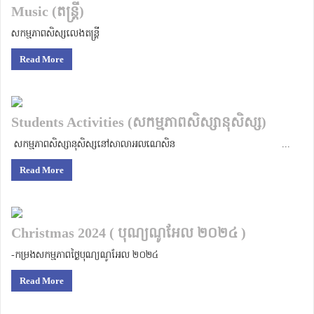
Music (តន្ត្រី)
សកម្មភាពសិស្សលេងតន្ត្រី
Read More
Students Activities (សកម្មភាពសិស្សានុសិស្ស)
សកម្មភាពសិស្សានុសិស្សនៅសាលាអលណេសិន ...
Read More
Christmas 2024 ( បុណ្យណូអែល ២០២៤ )
-កម្រងសកម្មភាពថ្ងៃបុណ្យណូអែល ២០២៤
Read More