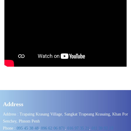
Address
Address : Trapaing Krasang Village, Sangkat Trapeang Krasaing, Khan Por
Senchey, Phnom Penh
Phone :
095 45 38 48
,
096 62 06 871
,
016​ 97 35 21
,
011​ 39 92 13